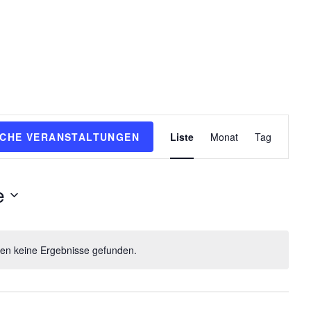
V
CHE VERANSTALTUNGEN
Liste
Monat
Tag
e
r
a
e
n
s
t
a
en keine Ergebnisse gefunden.
l
t
u