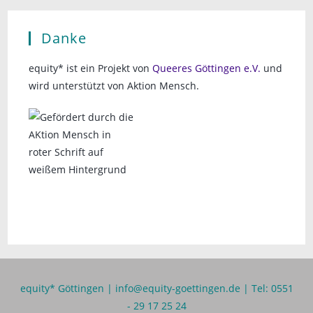
a
v
Danke
i
equity* ist ein Projekt von
Queeres Göttingen e.V.
und
g
wird unterstützt von Aktion Mensch.
a
t
i
o
n
equity* Göttingen |
info@equity-goettingen.de
| Tel: 0551
- 29 17 25 24