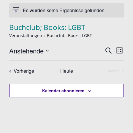
Es wurden keine Ergebnisse gefunden.
Buchclub; Books; LGBT
Veranstaltungen
Buchclub; Books; LGBT
V
Anstehende
V
S
L
e
u
D
e
i
c
r
s
a
r
h
Veranstaltungen
Vorherige
Heute
Nächste
a
t
Veranstaltun
t
e
e
n
a
u
s
Kalender abonnieren
n
m
t
w
s
a
ä
l
t
h
t
a
l
u