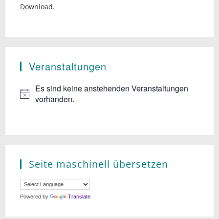
n
Download.
t
d
i
A
o
n
n
Veranstaltungen
s
Es sind keine anstehenden Veranstaltungen
i
vorhanden.
c
h
t
e
Seite maschinell übersetzen
n
,
Powered by
Translate
N