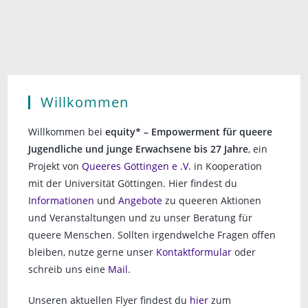
l
n
e
g
n
t
A
.
u
n
n
s
i
g
Willkommen
c
e
h
Willkommen bei
equity* – Empowerment für queere
n
t
Jugendliche und junge Erwachsene bis 27 Jahre
, ein
e
Projekt von
Queeres Göttingen e .V.
in Kooperation
S
n
mit der Universität Göttingen. Hier findest du
u
-
Informationen
und
Angebote
zu queeren Aktionen
c
N
und Veranstaltungen und zu unser Beratung für
a
queere Menschen. Sollten irgendwelche Fragen offen
h
v
bleiben, nutze gerne unser
Kontaktformular
oder
e
schreib uns eine
Mail
.
i
u
g
Unseren aktuellen Flyer findest du
hier
zum
a