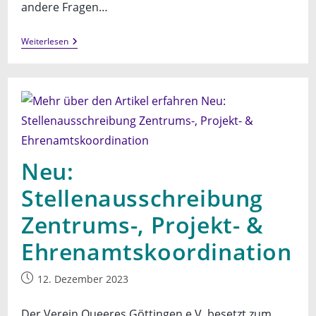
andere Fragen…
Fortbildung:
Weiterlesen
Geschlechterreflektierte
Pädagogik
Mit
Queeren
Jungen
Neu:
Stellenausschreibung
Zentrums-, Projekt- &
Ehrenamtskoordination
Beitrag
12. Dezember 2023
veröffentlicht:
Der Verein Queeres Göttingen e.V. besetzt zum