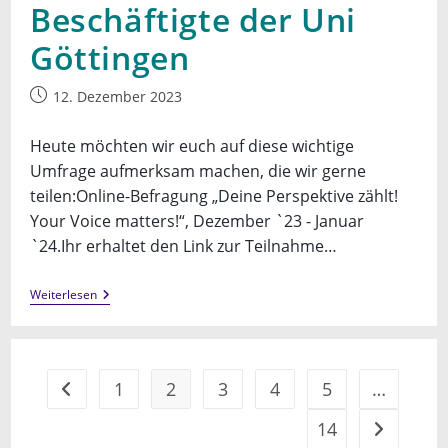
Beschäftigte der Uni
Göttingen
Beitrag
12. Dezember 2023
veröffentlicht:
Heute möchten wir euch auf diese wichtige
Umfrage aufmerksam machen, die wir gerne
teilen:Online-Befragung „Deine Perspektive zählt!
Your Voice matters!“, Dezember `23 - Januar
`24.Ihr erhaltet den Link zur Teilnahme…
Online-
Weiterlesen
Befragung
Für
Studierende,
Promovierende
Und
1
2
3
4
5
…
Gehe zur vorherigen Seite
Beschäftigte
Der
Uni
14
Gehe zur n
Göttingen