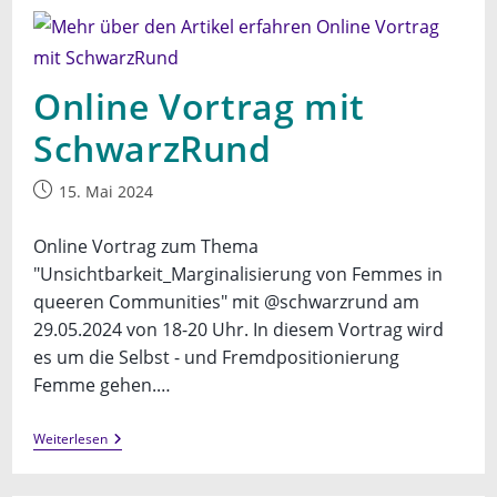
Einer
Studie
Zur
Verteilung
Von
Online Vortrag mit
Mental
Load
In
SchwarzRund
Gleichgeschlechtlichen
Beziehungen
Beitrag
15. Mai 2024
veröffentlicht:
Online Vortrag zum Thema
"Unsichtbarkeit_Marginalisierung von Femmes in
queeren Communities" mit @schwarzrund am
29.05.2024 von 18-20 Uhr. In diesem Vortrag wird
es um die Selbst - und Fremdpositionierung
Femme gehen.…
Online
Weiterlesen
Vortrag
Mit
SchwarzRund