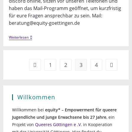
discord online, sitzen vor unseren Telefonen und
haben das Mail-Programm geöffnet, um kurzfristig
für eure Fragen ansprechbar zu sein. Mail:
beratung@equity-goettingen.de
Offene
Weiterlesen
Beratung
1
2
3
4
Gehe zur vorherigen Seite
Gehe zur n
Willkommen
Willkommen bei
equity* – Empowerment für queere
Jugendliche und junge Erwachsene bis 27 Jahre
, ein
Projekt von
Queeres Göttingen e .V.
in Kooperation
mit der Universität Göttingen. Hier findest du