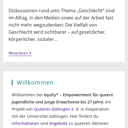
veröffentlicht:
Diskussionen rund ums Thema „Geschlecht“ sind
im Alltag, in den Medien sowie auf der Arbeit fast
nicht mehr wegzudenken: Die Vielfalt von
Geschlecht wird sichtbarer – auf gesetzlicher,
körperlicher, sozialer…
Fachtag
Weiterlesen
„Geschlechtliche
Vielfalt
In
Der
Gesundheitsversorgung“
(23.04.2022
Willkommen
In
Braunschweig)
Willkommen bei
equity* – Empowerment für queere
Jugendliche und junge Erwachsene bis 27 Jahre
, ein
Projekt von
Queeres Göttingen e .V.
in Kooperation
mit der Universität Göttingen. Hier findest du
Informationen
und
Angebote
zu queeren Aktionen