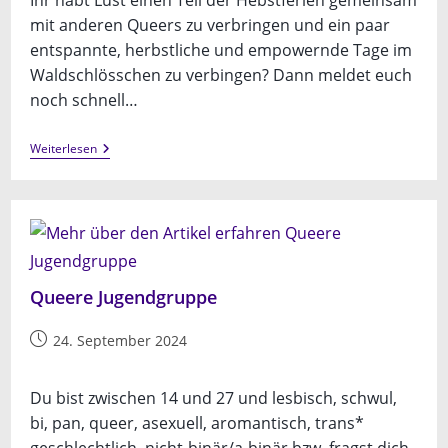
Ihr habt Lust einen Teil der Hebstferien gemeinsam
mit anderen Queers zu verbringen und ein paar
entspannte, herbstliche und empowernde Tage im
Waldschlösschen zu verbingen? Dann meldet euch
noch schnell…
Queere
Weiterlesen
Ferienfreizeit
–
Herbstedition
Queere Jugendgruppe
Beitrag
24. September 2024
veröffentlicht:
Du bist zwischen 14 und 27 und lesbisch, schwul,
bi, pan, queer, asexuell, aromantisch, trans*
geschlechtlich, nicht-binär/a-binär bzw. fragst dich