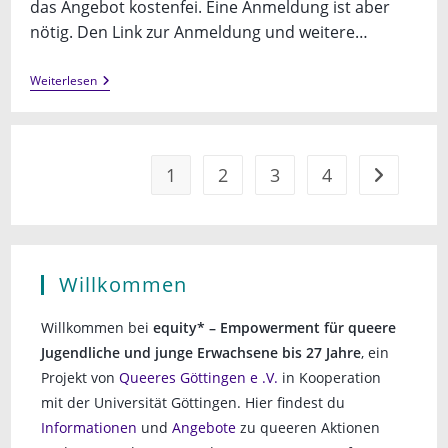
das Angebot kostenfei. Eine Anmeldung ist aber
nötig. Den Link zur Anmeldung und weitere…
Trans*inter*Schwimmen
Weiterlesen
1
2
3
4
Gehe zur n
Willkommen
Willkommen bei
equity* – Empowerment für queere
Jugendliche und junge Erwachsene bis 27 Jahre
, ein
Projekt von
Queeres Göttingen e .V.
in Kooperation
mit der Universität Göttingen. Hier findest du
Informationen
und
Angebote
zu queeren Aktionen