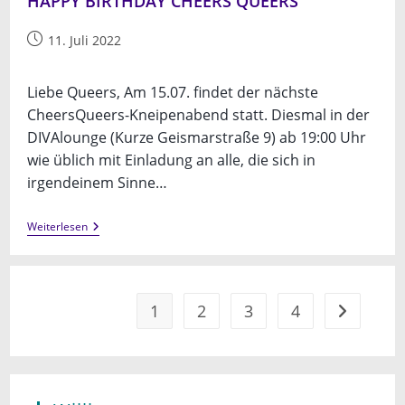
HAPPY BIRTHDAY CHEERS QUEERS
Beitrag
11. Juli 2022
veröffentlicht:
Liebe Queers, Am 15.07. findet der nächste
CheersQueers-Kneipenabend statt. Diesmal in der
DIVAlounge (Kurze Geismarstraße 9) ab 19:00 Uhr
wie üblich mit Einladung an alle, die sich in
irgendeinem Sinne…
HAPPY
Weiterlesen
BIRTHDAY
CHEERS
QUEERS
1
2
3
4
Gehe zur n