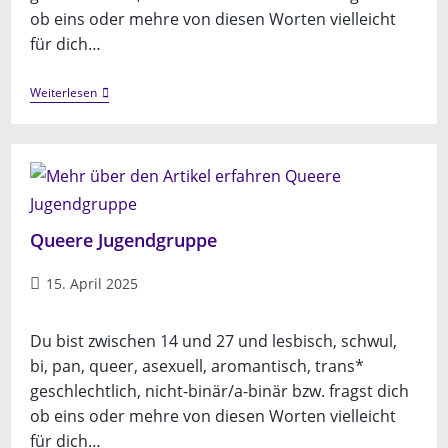
ob eins oder mehre von diesen Worten vielleicht
für dich…
Queere
Weiterlesen
Jugendgruppe
Queere Jugendgruppe
Beitrag
15. April 2025
veröffentlicht:
Du bist zwischen 14 und 27 und lesbisch, schwul,
bi, pan, queer, asexuell, aromantisch, trans*
geschlechtlich, nicht-binär/a-binär bzw. fragst dich
ob eins oder mehre von diesen Worten vielleicht
für dich…