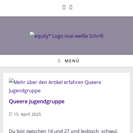
Zum
Inhalt
springen
MENÜ
Queere Jugendgruppe
Beitrag
15. April 2025
veröffentlicht:
Du bist zwischen 14 und 27 und lesbisch, schwul,