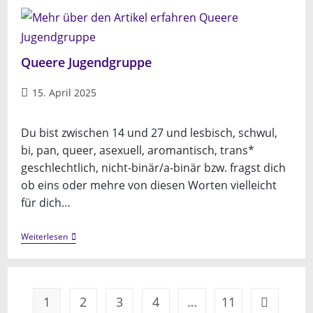
Queere Jugendgruppe
Beitrag
15. April 2025
veröffentlicht:
Du bist zwischen 14 und 27 und lesbisch, schwul,
bi, pan, queer, asexuell, aromantisch, trans*
geschlechtlich, nicht-binär/a-binär bzw. fragst dich
ob eins oder mehre von diesen Worten vielleicht
für dich…
Queere
Weiterlesen
Jugendgruppe
1
2
3
4
…
11
Gehe zur n