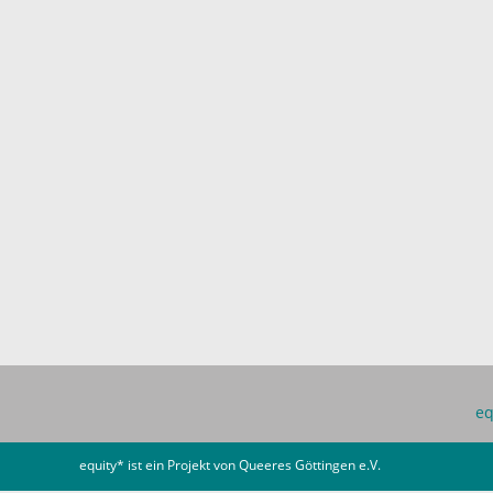
eq
equity* ist ein Projekt von
Queeres Göttingen e.V.