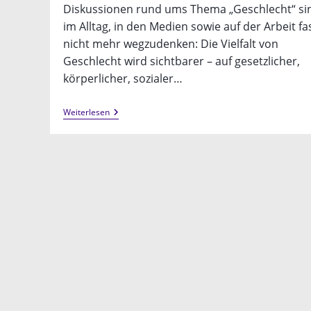
Diskussionen rund ums Thema „Geschlecht“ si
im Alltag, in den Medien sowie auf der Arbeit fa
nicht mehr wegzudenken: Die Vielfalt von
Geschlecht wird sichtbarer – auf gesetzlicher,
körperlicher, sozialer…
Fachtag
Weiterlesen
„Geschlechtliche
Vielfalt
In
Der
Gesundheitsversorgung“
(23.04.2022
In
Braunschweig)