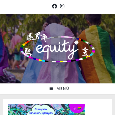
Zum
Inhalt
springen
MENÜ