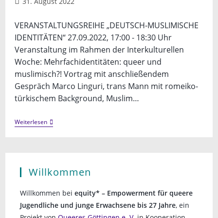
Beitrag
31. August 2022
veröffentlicht:
VERANSTALTUNGSREIHE „DEUTSCH-MUSLIMISCHE
IDENTITÄTEN“ 27.09.2022, 17:00 - 18:30 Uhr
Veranstaltung im Rahmen der Interkulturellen
Woche: Mehrfachidentitäten: queer und
muslimisch?! Vortrag mit anschließendem
Gespräch Marco Linguri, trans Mann mit romeiko-
türkischem Background, Muslim…
Mehrfachidentitäten:
Weiterlesen
Queer
Und
Muslimisch?!
Willkommen
Willkommen bei
equity* – Empowerment für queere
Jugendliche und junge Erwachsene bis 27 Jahre
, ein
Projekt von
Queeres Göttingen e .V.
in Kooperation