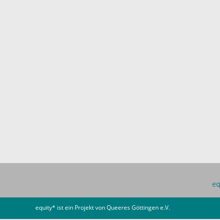
eq
equity* ist ein Projekt von
Queeres Göttingen e.V.