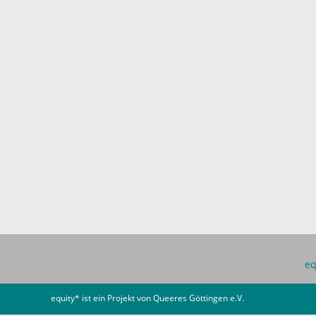
eq
equity* ist ein Projekt von
Queeres Göttingen e.V.