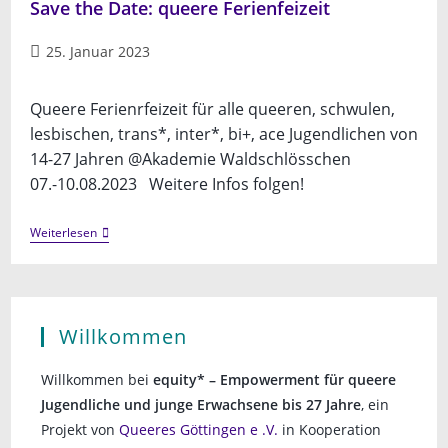
Save the Date: queere Ferienfeizeit
Beitrag
25. Januar 2023
veröffentlicht:
Queere Ferienrfeizeit für alle queeren, schwulen,
lesbischen, trans*, inter*, bi+, ace Jugendlichen von
14-27 Jahren @Akademie Waldschlösschen
07.-10.08.2023 Weitere Infos folgen!
Save
Weiterlesen
The
Date:
Queere
Ferienfeizeit
Willkommen
Willkommen bei
equity* – Empowerment für queere
Jugendliche und junge Erwachsene bis 27 Jahre
, ein
Projekt von
Queeres Göttingen e .V.
in Kooperation