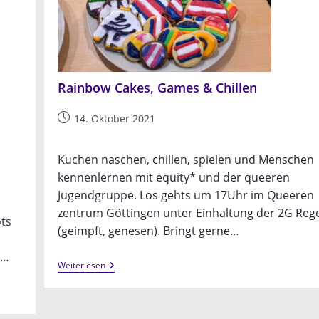
Rainbow Cakes, Games & Chillen
Beitrag
14. Oktober 2021
veröffentlicht:
Kuchen naschen, chillen, spielen und Menschen
kennenlernen mit equity* und der queeren
Jugendgruppe. Los gehts um 17Uhr im Queeren
zentrum Göttingen unter Einhaltung der 2G Reg
ts
(geimpft, genesen). Bringt gerne…
e…
Rainbow
Weiterlesen
Cakes,
Games
&
Chillen