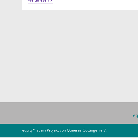
Cheers
Weiterlesen
Queers
@
QZG
eq
equity* ist ein Projekt von
Queeres Göttingen e.V.