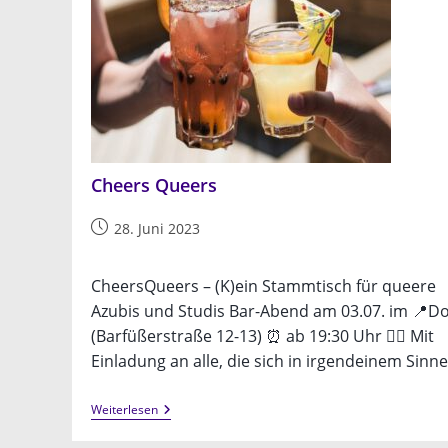
Cheers Queers
Beitrag
28. Juni 2023
veröffentlicht:
CheersQueers – (K)ein Stammtisch für queere
Azubis und Studis Bar-Abend am 03.07. im 📍Do
(Barfüßerstraße 12-13) ⏰ ab 19:30 Uhr 🏳️‍🌈 Mit
Einladung an alle, die sich in irgendeinem Sinn
Cheers
Weiterlesen
Queers