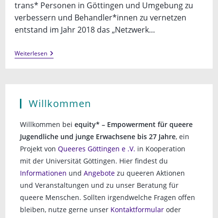
trans* Personen in Göttingen und Umgebung zu
verbessern und Behandler*innen zu vernetzen
entstand im Jahr 2018 das „Netzwerk…
Fachtag
Weiterlesen
–
Trans*
Gesundheitsversorgung
(in
Göttingen)
–
Willkommen
(k)ein
Problem?!
Willkommen bei
equity* – Empowerment für queere
Jugendliche und junge Erwachsene bis 27 Jahre
, ein
Projekt von
Queeres Göttingen e .V.
in Kooperation
mit der Universität Göttingen. Hier findest du
Informationen
und
Angebote
zu queeren Aktionen
und Veranstaltungen und zu unser Beratung für
queere Menschen. Sollten irgendwelche Fragen offen
bleiben, nutze gerne unser
Kontaktformular
oder