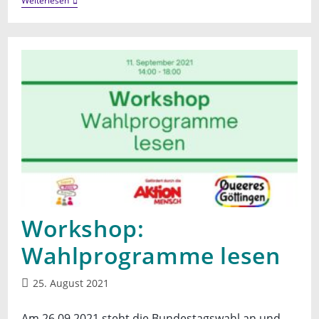
Online
Weiterlesen
Vortrag:
Trans*
Und
Psychische
Gesundheit
Workshop:
Wahlprogramme lesen
Beitrag
25. August 2021
veröffentlicht:
Am 26.09.2021 steht die Bundestagswahl an und