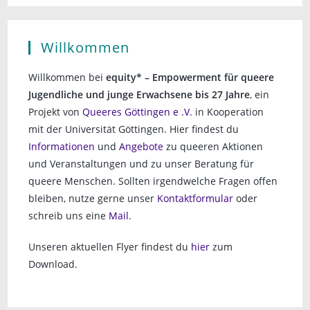
n
s
i
g
Willkommen
c
e
h
Willkommen bei
equity* – Empowerment für queere
n
t
Jugendliche und junge Erwachsene bis 27 Jahre
, ein
e
S
Projekt von
Queeres Göttingen e .V.
in Kooperation
n
mit der Universität Göttingen. Hier findest du
u
-
Informationen
und
Angebote
zu queeren Aktionen
c
N
und Veranstaltungen und zu unser Beratung für
a
h
queere Menschen. Sollten irgendwelche Fragen offen
v
bleiben, nutze gerne unser
Kontaktformular
oder
e
i
schreib uns eine
Mail
.
u
g
a
Unseren aktuellen Flyer findest du
hier
zum
n
t
Download.
d
i
A
o