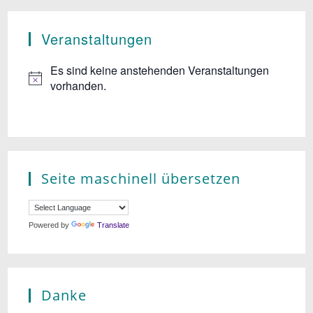
n
n
Veranstaltungen
s
i
Es sind keine anstehenden Veranstaltungen
vorhanden.
c
h
t
e
Seite maschinell übersetzen
n
,
Powered by
Translate
N
a
v
Danke
i