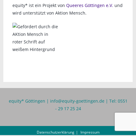
equity* ist ein Projekt von
Queeres Göttingen e.V.
und
g
wird unterstützt von Aktion Mensch.
a
t
i
o
n
equity* Göttingen |
info@equity-goettingen.de
| Tel: 0551
- 29 17 25 24
Datenschutzerklärung
Impressum