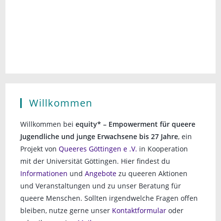
t
a
l
u
l
n
e
g
n
t
A
.
u
n
n
s
i
g
Willkommen
c
e
h
Willkommen bei
equity* – Empowerment für queere
n
t
Jugendliche und junge Erwachsene bis 27 Jahre
, ein
e
S
Projekt von
Queeres Göttingen e .V.
in Kooperation
n
mit der Universität Göttingen. Hier findest du
u
-
Informationen
und
Angebote
zu queeren Aktionen
c
N
und Veranstaltungen und zu unser Beratung für
a
h
queere Menschen. Sollten irgendwelche Fragen offen
v
bleiben, nutze gerne unser
Kontaktformular
oder
e
i