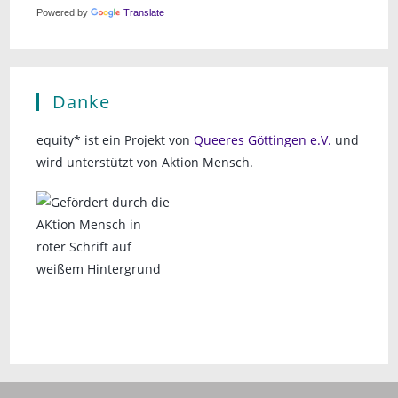
Powered by
Translate
N
a
v
Danke
i
equity* ist ein Projekt von
Queeres Göttingen e.V.
und
g
wird unterstützt von Aktion Mensch.
a
t
i
o
n