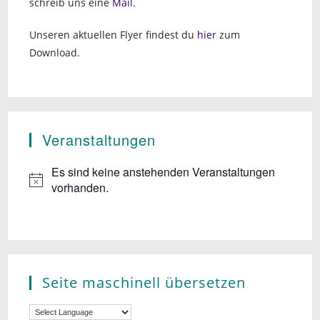
schreib uns eine
Mail
.
u
g
a
Unseren aktuellen Flyer findest du
hier
zum
n
t
Download.
d
i
A
o
n
n
Veranstaltungen
s
i
Es sind keine anstehenden Veranstaltungen
vorhanden.
c
h
t
e
Seite maschinell übersetzen
n
,