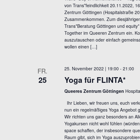
von Trans*feindlichkeit 20.11.2022, 
d
S
Zentrum Göttingen (Hospitalstraße 20
u
A
Zusammenkommen. Zum diesjährigen
c
Trans*Beratung Göttingen und equity
n
h
Together im Queeren Zentrum ein. K
s
auszutauschen oder einfach gemeinsa
e
wollen einen […]
i
n
a
c
c
25. November 2022 | 19:00
-
21:00
FR.
h
h
25
Yoga für FLINTA*
t
V
Queeres Zentrum Göttingen
Hospita
e
e
r
Ihr Lieben, wir freuen uns, euch ver
n
nun ein regelmäßiges Yoga Angebot g
a
,
Wir richten uns ganz besonders an All
n
Yogakursen nicht wohl fühlen (würden)
N
s
space schaffen, der insbesondere qu
a
Raum gibt, sich im Yoga auszuprobier
t