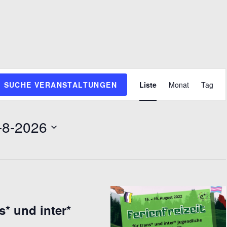
V
SUCHE VERANSTALTUNGEN
Liste
Monat
Tag
e
r
a
-8-2026
n
s
t
a
l
t
u
ns* und inter*
n