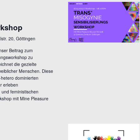
rkshop
lstr. 20, Göttingen
nser Beitrag zum
erungsworkshop zu
ichnet die gezielte
eiblicher Menschen. Diese
is-hetero dominierten
hr erleben
 und feministischen
rkshop mit Mine Pleasure