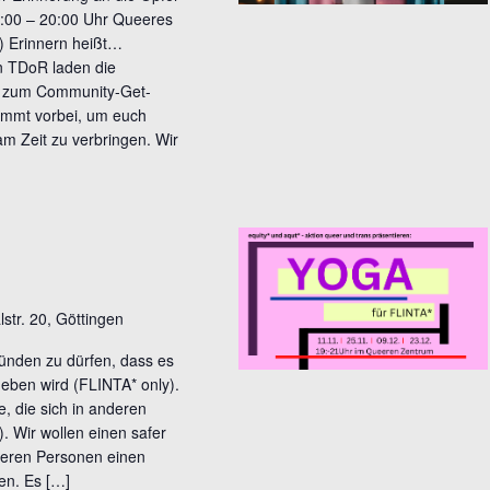
t
16:00 – 20:00 Uhr Queeres
i
) Erinnern heißt…
o
 TDoR laden die
n
* zum Community-Get-
ommt vorbei, um euch
m Zeit zu verbringen. Wir
lstr. 20, Göttingen
künden zu dürfen, dass es
eben wird (FLINTA* only).
e, die sich in anderen
. Wir wollen einen safer
eeren Personen einen
en. Es […]