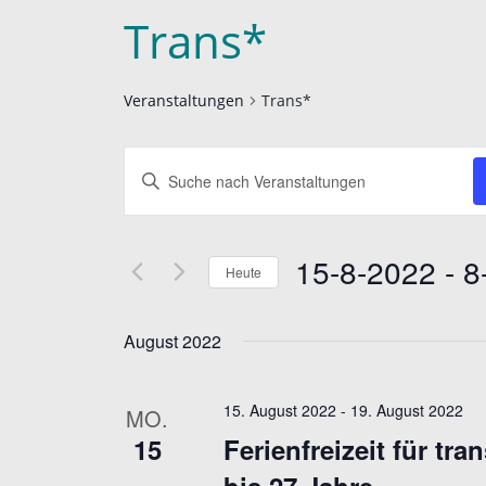
Trans*
Veranstaltungen
Trans*
V
B
e
i
r
t
15-8-2022
 - 
8
t
a
Heute
e
D
n
S
a
August 2022
s
c
t
t
h
u
15. August 2022
-
19. August 2022
MO.
l
a
m
15
Ferienfreizeit für tra
ü
w
l
s