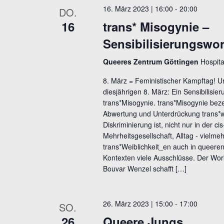
16. März 2023 | 16:00
-
20:00
l
DO.
16
trans* Misogynie –
w
o
Sensibilisierungswo
r
Queeres Zentrum Göttingen
Hospita
t
.
8. März = Feministischer Kampftag! U
diesjährigen 8. März: Ein Sensibilisi
trans*Misogynie. trans*Misogynie beze
Abwertung und Unterdrückung trans*w
Diskriminierung ist, nicht nur in der c
Mehrheitsgesellschaft, Alltag - vielme
trans*Weiblichkeit_en auch in queeren
Kontexten viele Ausschlüsse. Der Wo
Bouvar Wenzel schafft […]
26. März 2023 | 15:00
-
17:00
SO.
26
Queere Jungs