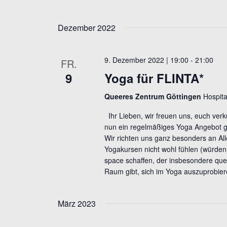
a
v
l
Dezember 2022
i
t
g
u
9. Dezember 2022 | 19:00
-
21:00
FR.
a
n
9
Yoga für FLINTA*
g
t
e
Queeres Zentrum Göttingen
Hospita
i
n
Ihr Lieben, wir freuen uns, euch ver
o
S
nun ein regelmäßiges Yoga Angebot g
n
c
Wir richten uns ganz besonders an All
Yogakursen nicht wohl fühlen (würden)
h
space schaffen, der insbesondere qu
l
Raum gibt, sich im Yoga auszuprobier
ü
s
März 2023
s
e