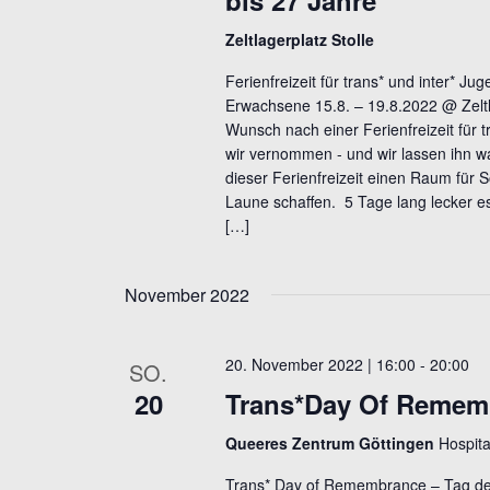
bis 27 Jahre
ä
t
s
h
Zeltlagerplatz Stolle
u
e
l
Ferienfreizeit für trans* und inter* Ju
l
n
e
Erwachsene 15.8. – 19.8.2022 @ Zeltl
w
n
g
Wunsch nach einer Ferienfreizeit für 
o
wir vernommen - und wir lassen ihn w
.
e
r
dieser Ferienfreizeit einen Raum für
Laune schaffen. 5 Tage lang lecker 
n
t
[…]
e
S
i
u
November 2022
n
c
g
h
e
20. November 2022 | 16:00
-
20:00
SO.
b
e
20
Trans*Day Of Remem
e
u
Queeres Zentrum Göttingen
Hospita
n
n
.
Trans* Day of Remembrance – Tag der