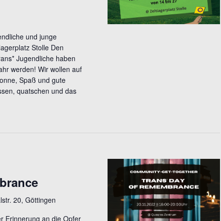
g
A
n
gendliche und junge
s
agerplatz Stolle Den
i
trans* Jugendliche haben
c
ahr werden! Wir wollen auf
 Sonne, Spaß und gute
h
essen, quatschen und das
t
e
n
-
N
a
v
brance
i
g
lstr. 20, Göttingen
a
 Erinnerung an die Opfer