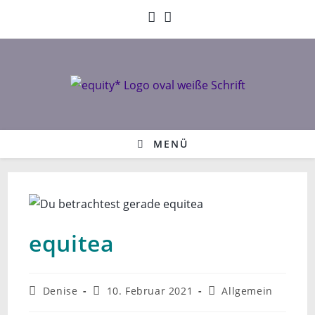
Zum
Inhalt
springen
MENÜ
equitea
Beitrags-
Beitrag
Beitrags-
Denise
10. Februar 2021
Allgemein
Autor:
veröffentlicht:
Kategorie: