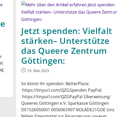
ne
Jetzt spenden: Vielfalt
stärken– Unterstütze
das Queere Zentrum
e
Göttingen:
at
ag
Beitrag
19. Mai 2025
veröffentlicht:
So könnt ihr spenden: BetterPlace:
https://tinyurl.com/QZGSpenden PayPal:
https://tinyurl.com/QZGPayPal Überweisung:
Queeres Göttingen e.V. Sparkasse Göttingen
DE1526050001 0056065907 NOLADE21GOE Uns
fehlen Eigenmittel zur Finanzierung unserer