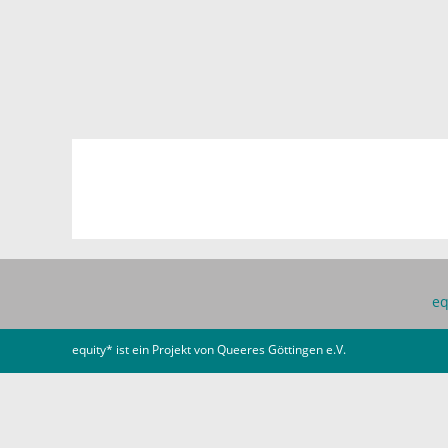
eq
equity* ist ein Projekt von
Queeres Göttingen e.V.