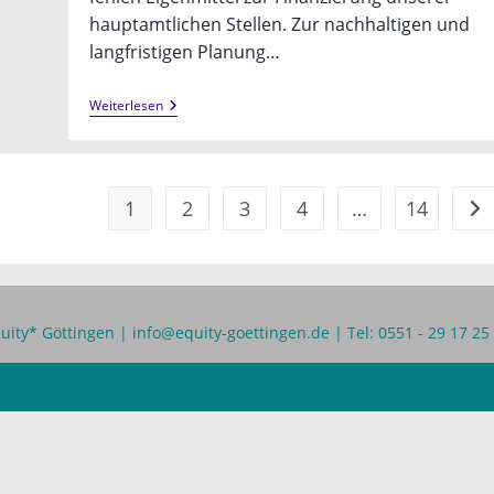
hauptamtlichen Stellen. Zur nachhaltigen und
langfristigen Planung…
Jetzt
Weiterlesen
Spenden:
Vielfalt
Stärken–
Unterstütze
Das
1
2
3
4
…
14
Geh
Queere
Zentrum
Göttingen:
uity* Göttingen |
info@equity-goettingen.de
| Tel: 0551 - 29 17 25