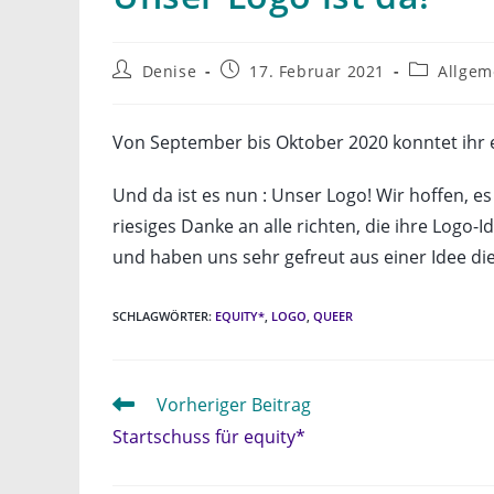
Beitrags-
Beitrag
Beitrags-
Denise
17. Februar 2021
Allgem
Autor:
veröffentlicht:
Kategorie:
Von September bis Oktober 2020 konntet ihr e
Und da ist es nun : Unser Logo! Wir hoffen, es
riesiges Danke an alle richten, die ihre Logo-
und haben uns sehr gefreut aus einer Idee di
SCHLAGWÖRTER
:
EQUITY*
,
LOGO
,
QUEER
Weitere
Vorheriger Beitrag
Artikel
Startschuss für equity*
ansehen