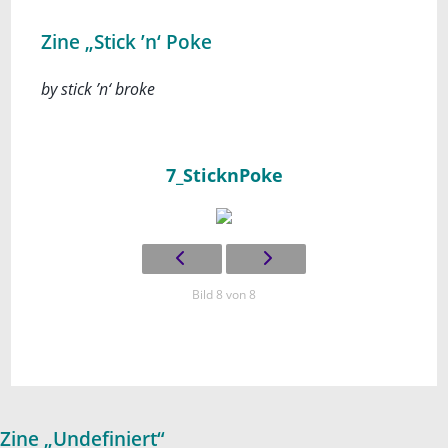
Zine „Stick ’n‘ Poke
by stick ’n‘ broke
7_SticknPoke
Bild 8 von 8
Zine „Undefiniert“