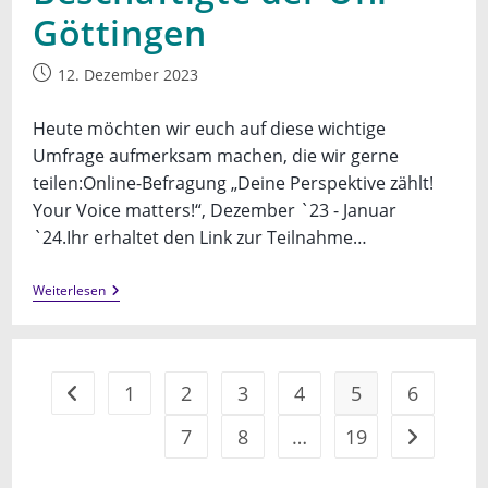
Göttingen
Beitrag
12. Dezember 2023
veröffentlicht:
Heute möchten wir euch auf diese wichtige
Umfrage aufmerksam machen, die wir gerne
teilen:Online-Befragung „Deine Perspektive zählt!
Your Voice matters!“, Dezember `23 - Januar
`24.Ihr erhaltet den Link zur Teilnahme…
Online-
Weiterlesen
Befragung
Für
Studierende,
Promovierende
Und
1
2
3
4
5
6
Gehe zur vorherigen Seite
Beschäftigte
Der
Uni
7
8
…
19
Gehe zur n
Göttingen