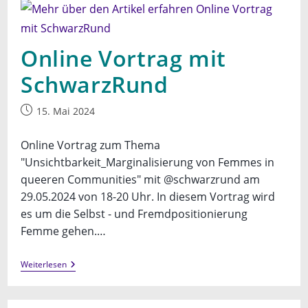
Studie
Zur
Verteilung
Von
Online Vortrag mit
Mental
Load
In
SchwarzRund
Gleichgeschlechtlichen
Beziehungen
Beitrag
15. Mai 2024
veröffentlicht:
Online Vortrag zum Thema
"Unsichtbarkeit_Marginalisierung von Femmes in
queeren Communities" mit @schwarzrund am
29.05.2024 von 18-20 Uhr. In diesem Vortrag wird
es um die Selbst - und Fremdpositionierung
Femme gehen.…
Online
Weiterlesen
Vortrag
Mit
SchwarzRund