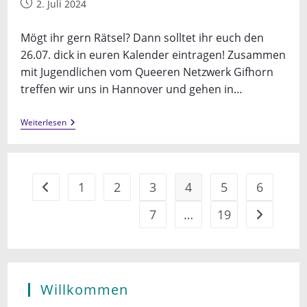
Beitrag
2. Juli 2024
veröffentlicht:
Mögt ihr gern Rätsel? Dann solltet ihr euch den
26.07. dick in euren Kalender eintragen! Zusammen
mit Jugendlichen vom Queeren Netzwerk Gifhorn
treffen wir uns in Hannover und gehen in…
Ausflug
Weiterlesen
Zum
Escape
Room
In
Hannover
1
2
3
4
5
6
Gehe zur vorherigen Seite
7
…
19
Gehe zur n
Willkommen