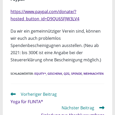
https://www.paypal.com/donate/?
hosted_button_id=D9QU65FJW3LV4
Da wir ein gemeinnütziger Verein sind, können
wir euch auch problemlos
Spendenbescheinigugnen ausstellen. (Neu ab
2021: bis 300€ ist eine Angabe bei der
Steuererklärung ohne Bescheinigung möglich.)
SCHLAGWÖRTER
:
EQUITY*
,
GESCHENK
,
QZG
,
SPENDE
,
WEIHNACHTEN
Weitere
Vorheriger Beitrag
Artikel
Yoga für FLINTA*
ansehen
Nächster Beitrag