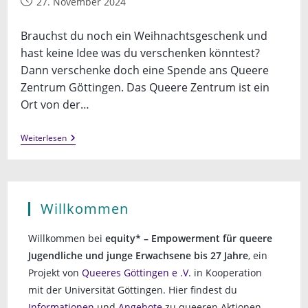
Beitrag
27. November 2024
veröffentlicht:
Brauchst du noch ein Weihnachtsgeschenk und
hast keine Idee was du verschenken könntest?
Dann verschenke doch eine Spende ans Queere
Zentrum Göttingen. Das Queere Zentrum ist ein
Ort von der…
Verschenke
Weiterlesen
Eine
Spende
Zu
Weihnachten
Willkommen
Willkommen bei
equity* – Empowerment für queere
Jugendliche und junge Erwachsene bis 27 Jahre
, ein
Projekt von
Queeres Göttingen e .V.
in Kooperation
mit der Universität Göttingen. Hier findest du
Informationen
und
Angebote
zu queeren Aktionen