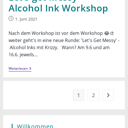
Alcohol Ink Workshop
Beitrag
1. Juni 2021
veröffentlicht:
Nach dem Workshop ist vor dem Workshop 😂🎨
weiter geht's in eine neue Runde: 'Let's Get Messy' -
Alcohol Inks mit Krizzy. Wann? Am 9.6 und am
16.6. jeweils…
Let’s
Weiterlesen
Get
Messy
–
Alcohol
Ink
1
2
Gehe zur n
Workshop
Willkommen