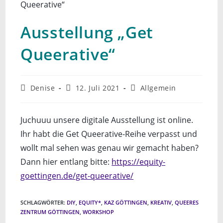
Ausstellung „Get
Queerative“
Beitrags-
Beitrag
Beitrags-
Denise
12. Juli 2021
Allgemein
Autor:
veröffentlicht:
Kategorie:
Juchuuu unsere digitale Ausstellung ist online.
Ihr habt die Get Queerative-Reihe verpasst und
wollt mal sehen was genau wir gemacht haben?
Dann hier entlang bitte:
https://equity-
goettingen.de/get-queerative/
SCHLAGWÖRTER
:
DIY
,
EQUITY*
,
KAZ GÖTTINGEN
,
KREATIV
,
QUEERES
ZENTRUM GÖTTINGEN
,
WORKSHOP