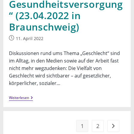
Gesundheitsversorgung
“ (23.04.2022 in
Braunschweig)
Beitrag
11. April 2022
veröffentlicht:
Diskussionen rund ums Thema „Geschlecht“ sind
im Alltag, in den Medien sowie auf der Arbeit fast
nicht mehr wegzudenken: Die Vielfalt von
Geschlecht wird sichtbarer – auf gesetzlicher,
körperlicher, sozialer…
Fachtag
Weiterlesen
„Geschlechtliche
Vielfalt
In
Der
Gesundheitsversorgung“
1
2
Gehe zur n
(23.04.2022
In