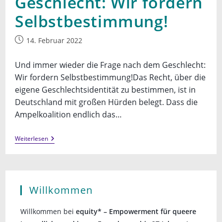
Geschlecht: Wir fordern
Selbstbestimmung!
Beitrag
14. Februar 2022
veröffentlicht:
Und immer wieder die Frage nach dem Geschlecht:
Wir fordern Selbstbestimmung!Das Recht, über die
eigene Geschlechtsidentität zu bestimmen, ist in
Deutschland mit großen Hürden belegt. Dass die
Ampelkoalition endlich das…
Und
Weiterlesen
Immer
Wieder
Die
Frage
Nach
Dem
Willkommen
Geschlecht:
Wir
Fordern
Willkommen bei
equity* – Empowerment für queere
Selbstbestimmung!