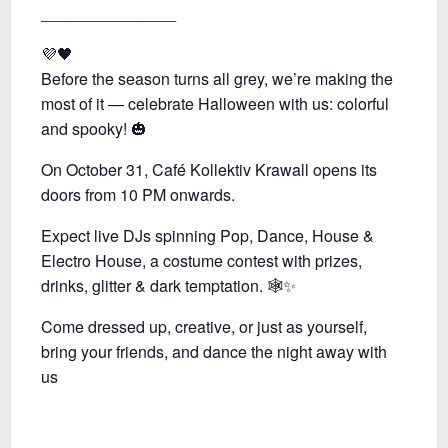
_______________
💜🖤
Before the season turns all grey, we’re making the
most of it — celebrate Halloween with us: colorful
and spooky! 🎃
On October 31, Café Kollektiv Krawall opens its
doors from 10 PM onwards.
Expect live DJs spinning Pop, Dance, House &
Electro House, a costume contest with prizes,
drinks, glitter & dark temptation. 🕸️✨
Come dressed up, creative, or just as yourself,
bring your friends, and dance the night away with
us