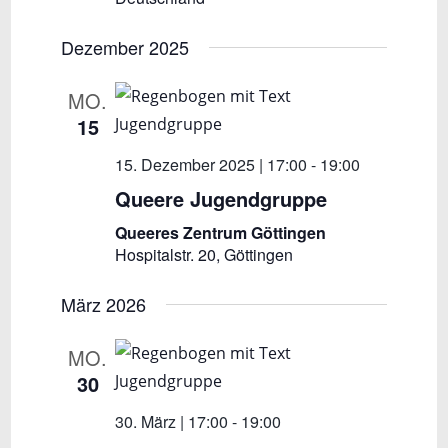
h
n
t
Dezember 2025
e
S
n
u
MO.
-
15
c
N
a
15. Dezember 2025 | 17:00
-
19:00
h
v
Queere Jugendgruppe
e
i
Queeres Zentrum Göttingen
u
g
Hospitalstr. 20, Göttingen
a
n
t
März 2026
d
i
A
o
MO.
n
n
30
s
30. März | 17:00
-
19:00