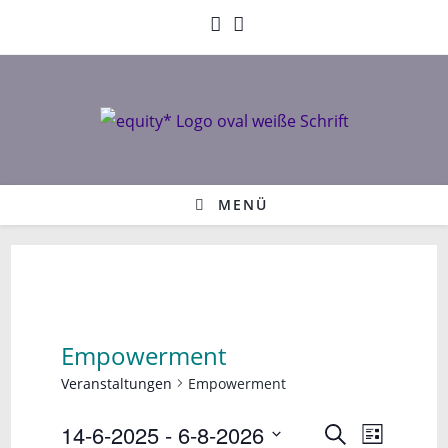
Zum
Inhalt
springen
MENÜ
Empowerment
Veranstaltungen
Empowerment
V
14-6-2025
 - 
6-8-2026
V
S
L