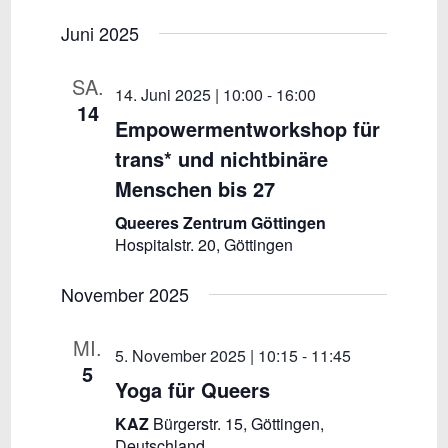
e
u
D
e
i
c
Juni 2025
r
s
a
r
h
a
t
t
e
SA.
e
n
a
14. Juni 2025 | 10:00
-
16:00
u
14
s
n
Empowermentworkshop für
m
t
trans* und nichtbinäre
w
s
a
ä
Menschen bis 27
l
t
h
t
Queeres Zentrum Göttingen
a
l
u
Hospitalstr. 20, Göttingen
l
n
e
November 2025
g
n
t
A
.
u
MI.
n
5. November 2025 | 10:15
-
11:45
n
5
s
Yoga für Queers
i
g
KAZ
Bürgerstr. 15, Göttingen,
c
e
Deutschland