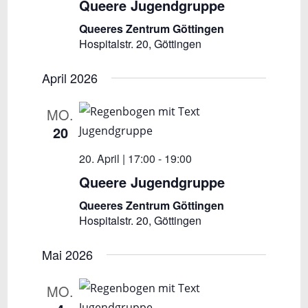
i
Queere Jugendgruppe
c
Queeres Zentrum Göttingen
Hospitalstr. 20, Göttingen
h
t
April 2026
e
MO.
n
20
,
20. April | 17:00
-
19:00
N
Queere Jugendgruppe
a
Queeres Zentrum Göttingen
v
Hospitalstr. 20, Göttingen
i
Mai 2026
g
a
MO.