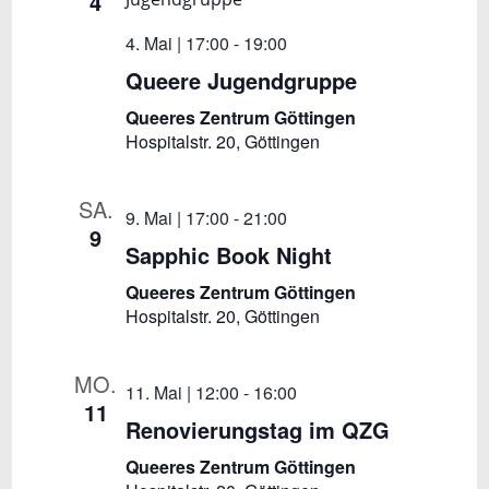
4
t
i
4. Mai | 17:00
-
19:00
Queere Jugendgruppe
o
Queeres Zentrum Göttingen
n
Hospitalstr. 20, Göttingen
SA.
9. Mai | 17:00
-
21:00
9
Sapphic Book Night
Queeres Zentrum Göttingen
Hospitalstr. 20, Göttingen
MO.
11. Mai | 12:00
-
16:00
11
Renovierungstag im QZG
Queeres Zentrum Göttingen