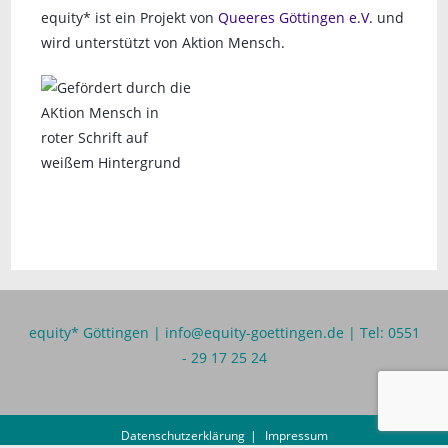
equity* ist ein Projekt von
Queeres Göttingen e.V.
und
g
wird unterstützt von Aktion Mensch.
a
t
i
o
n
equity* Göttingen |
info@equity-goettingen.de
| Tel: 0551
- 29 17 25 24
Datenschutzerklärung
Impressum