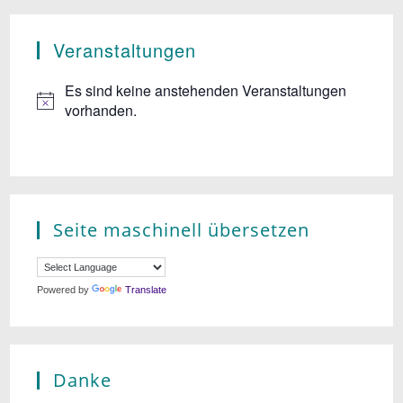
n
n
Veranstaltungen
s
i
Es sind keine anstehenden Veranstaltungen
vorhanden.
c
h
t
e
Seite maschinell übersetzen
n
,
Powered by
Translate
N
a
v
Danke
i