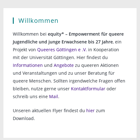
g
g
g
g
g
g
g
n
n
n
n
n
n
n
u
g
l
e
e
e
e
e
e
e
,
,
,
,
,
,
,
a
n
t
n
n
n
n
n
n
n
Willkommen
t
d
i
,
,
,
,
,
,
,
u
Willkommen bei
equity* – Empowerment für queere
A
o
n
Jugendliche und junge Erwachsene bis 27 Jahre
, ein
n
n
Projekt von
Queeres Göttingen e .V.
in Kooperation
g
mit der Universität Göttingen. Hier findest du
s
e
Informationen
und
Angebote
zu queeren Aktionen
i
n
und Veranstaltungen und zu unser Beratung für
c
queere Menschen. Sollten irgendwelche Fragen offen
bleiben, nutze gerne unser
Kontaktformular
oder
h
schreib uns eine
Mail
.
t
Unseren aktuellen Flyer findest du
hier
zum
e
Download.
n
,