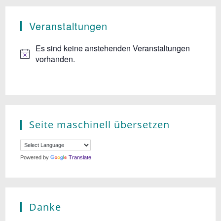
N
Veranstaltungen
a
v
Es sind keine anstehenden Veranstaltungen
vorhanden.
i
g
a
t
Seite maschinell übersetzen
i
o
Powered by
Translate
n
Danke