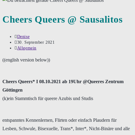
Cheers Queers @ Sausalitos
Beitrags-
Denise
Autor:
Beitrag
30. September 2021
veröffentlicht:
Beitrags-
Allgemein
Kategorie:
((english version below))
Cheers Queers* I 08.10.2021 ab 19Uhr @Queeres Zentrum
Göttingen
(k)ein Stammtisch für queere Azubis und Studis
entspanntes Kennenlernen, Flirten oder einfach Plaudern für
Lesben, Schwule, Bisexuelle, Trans*, Inter*, Nicht-Binäre und alle