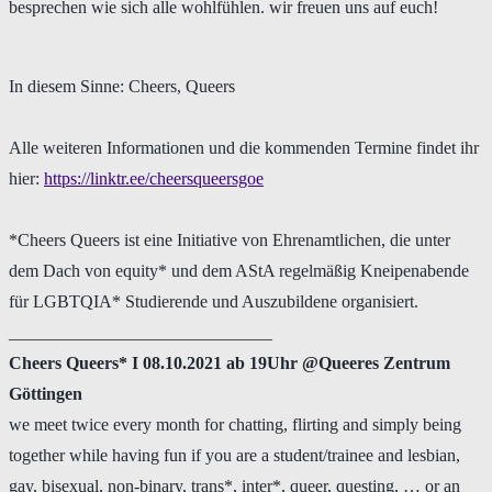
besprechen wie sich alle wohlfühlen. wir freuen uns auf euch!
In diesem Sinne: Cheers, Queers
Alle weiteren Informationen und die kommenden Termine findet ihr
hier:
https://linktr.ee/cheersqueersgoe
*Cheers Queers ist eine Initiative von Ehrenamtlichen, die unter
dem Dach von equity* und dem AStA regelmäßig Kneipenabende
für LGBTQIA* Studierende und Auszubildene organisiert.
______________________________
Cheers Queers* I 08.10.2021 ab 19Uhr @Queeres Zentrum
Göttingen
we meet twice every month for chatting, flirting and simply being
together while having fun if you are a student/trainee and lesbian,
gay, bisexual, non-binary, trans*, inter*, queer, questing, … or an