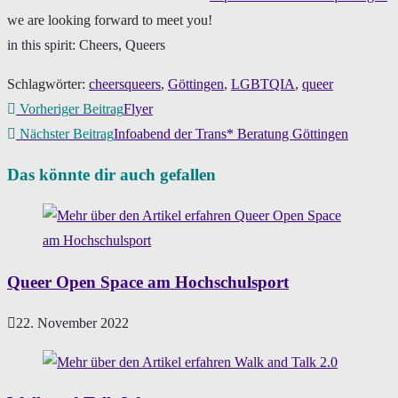
we are looking forward to meet you!
in this spirit: Cheers, Queers
Schlagwörter
:
cheersqueers
,
Göttingen
,
LGBTQIA
,
queer
Weitere
Vorheriger Beitrag
Flyer
Nächster Beitrag
Infoabend der Trans* Beratung Göttingen
Artikel
ansehen
Das könnte dir auch gefallen
Queer Open Space am Hochschulsport
22. November 2022