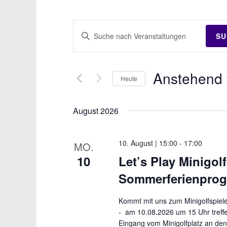
V
B
SU
e
i
r
t
Anstehend
t
a
Heute
e
D
n
S
a
August 2026
s
c
t
t
h
u
10. August | 15:00
-
17:00
MO.
l
a
m
10
Let’s Play Minigolf
ü
w
l
s
Sommerferienpro
ä
t
s
h
Kommt mit uns zum Minigolfspiele
u
e
l
- am 10.08.2026 um 15 Uhr treffe
l
n
e
Eingang vom Minigolfplatz an den 