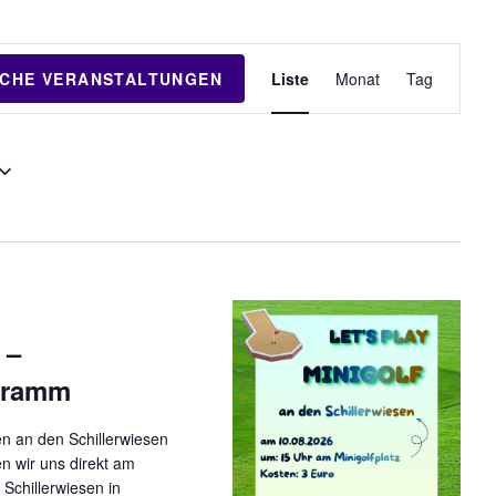
V
CHE VERANSTALTUNGEN
Liste
Monat
Tag
e
r
a
n
s
t
a
l
t
u
 –
n
gramm
g
A
n an den Schillerwiesen
n
n wir uns direkt am
s
Schillerwiesen in