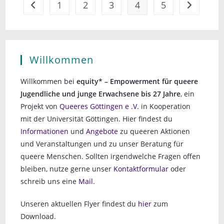
1
2
3
4
5
Gehe zur vorherigen Seite
Gehe zur n
Willkommen
Willkommen bei
equity* – Empowerment für queere
Jugendliche und junge Erwachsene bis 27 Jahre
, ein
Projekt von
Queeres Göttingen e .V.
in Kooperation
mit der Universität Göttingen. Hier findest du
Informationen
und
Angebote
zu queeren Aktionen
und Veranstaltungen und zu unser Beratung für
queere Menschen. Sollten irgendwelche Fragen offen
bleiben, nutze gerne unser
Kontaktformular
oder
schreib uns eine
Mail
.
Unseren aktuellen Flyer findest du
hier
zum
Download.